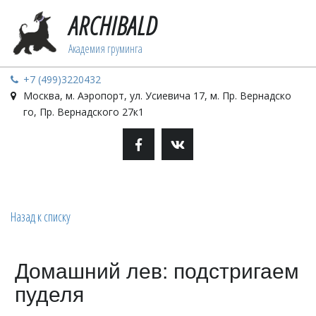
ARCHIBALD
Академия грум­­­­­­инга­­
+7 (499)3220432
Москва
,
м. Аэропорт, ул. Усиевича 17
,
м. Пр. Вернадско
го, Пр. Вернадского 27к1
Назад к списку
Домашний лев: подстригаем
пуделя