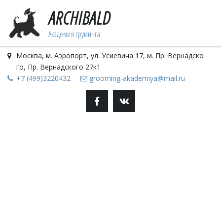
ARCHIBALD
Академия грум­­­­­­инга­­
Москва
,
м. Аэропорт, ул. Усиевича 17
,
м. Пр. Вернадско
го, Пр. Вернадского 27к1
+7 (499)3220432
grooming-akademiya@mail.ru